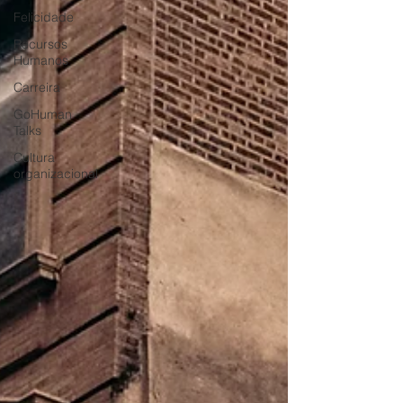
Felicidade
Recursos
Humanos
Carreira
GoHuman
Talks
Cultura
organizacional