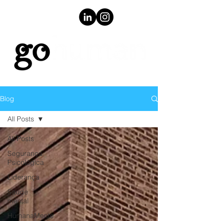
Blog
All Posts
All Posts
Segurança
Psicológica
Liderança
Saúde
mental
HumanaMente