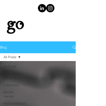
Blog
All Posts
All Posts
Segurança
Psicológica
Liderança
Saúde
mental
HumanaMente