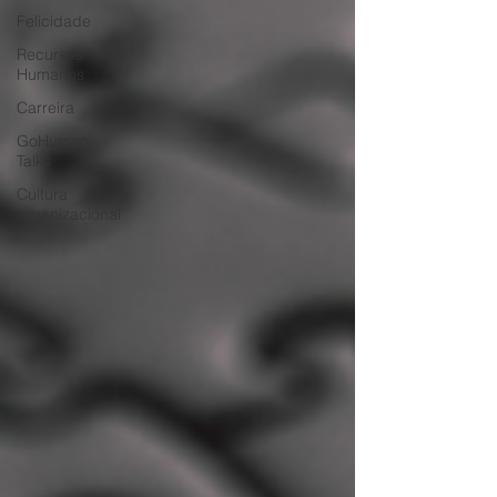
Felicidade
Recursos
Humanos
Carreira
GoHuman
Talks
Cultura
organizacional