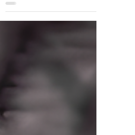
diálogo e coragem para ter as conversas
difíceis. Saiba por onde começar