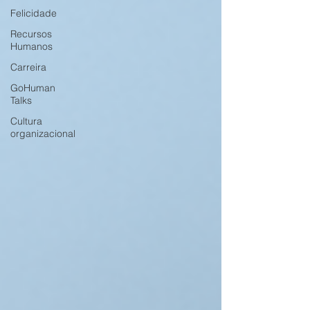
Felicidade
Recursos
Humanos
Carreira
GoHuman
Talks
Cultura
organizacional