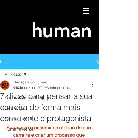
Post
All Posts
Redação GoHuman
All Posts
16 de dez. de 2022
3 min de leitura
7 dicas para pensar a sua
Segurança Psicológica
carreira de forma mais
Liderança
consciente e protagonista
Saúde mental
Saiba como assumir as rédeas da sua 
HumanaMente
carreira e criar um processo que 