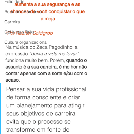
Felicidade
aumenta a sua segurança e as 
chances de você conquistar o que 
Recursos Humanos
almeja
Carreira
GoHuman Talks
*Por Rachel Goldgrob
Cultura organizacional
Na música do Zeca Pagodinho, a 
expressão 
“deixa a vida me levar”
funciona muito bem. Porém, 
quando o 
assunto é a sua carreira, é melhor não 
contar apenas com a sorte e/ou com o 
acaso.
Pensar a sua vida profissional 
de forma consciente e criar 
um planejamento para atingir 
seus objetivos de carreira 
evita que o processo se 
transforme em fonte de 